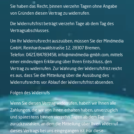
Sie haben das Recht, binnen vierzehn Tagen ohne Angabe
von Gründen diesen Vertrag zu widerrufen.
Die Widerrufsfrist beträgt vierzehn Tage ab dem Tag des
Vertragsabschlusses.
Um Ihr Widerrufsrecht auszuüben, müssen Sie der Mindmedia
GmbH, Reinhardswaldstrasse 12, 28307 Bremen,
Telefon: 0421/84783458, info@mindmedia-gmbh.com, mittels
einer eindeutigen Erklärung über Ihren Entschluss, den
Vertrag zu widerrufen. Zur Wahrung der Widerrufsfrist reicht
es aus, dass Sie die Mitteilung über die Ausübung des
Widerrufsrechts vor Ablauf der Widerrufsfrist absenden.
Folgen des Widerrufs
Wenn Sie diesen Vertrag widerrufen, haben wir Ihnen alle
Zahlungen, die wir von Ihnen erhalten haben, unverzüglich
und spätestens binnen vierzehn Tagen ab dem Tag
zurückzuzahlen, an dem die Mitteilung über Ihren Widerruf
dieses Vertrags bei uns eingegangen ist. Für diese