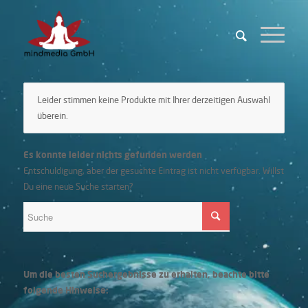
Leider stimmen keine Produkte mit Ihrer derzeitigen Auswahl
überein.
Es konnte leider nichts gefunden werden
Entschuldigung, aber der gesuchte Eintrag ist nicht verfügbar. Willst
Du eine neue Suche starten?
Um die besten Suchergebnisse zu erhalten, beachte bitte
folgende Hinweise: