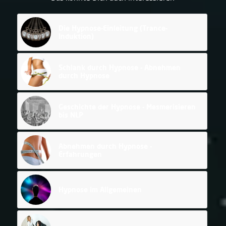
Die Hypnose-Einleitung (Trance-
Induktion)
Schlank durch Hypnose - Abnehmen
durch Hypnose
Geschichte der Hypnose - Mesmerisieren
bis NLP
Abnehmen durch Hypnose -
Erfahrungen
Hypnose im Allgemeinen