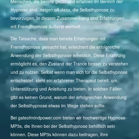
Menschen, die bereits geübt und erfahren im Bereich der
Hypnose sind, neigen oft dazu, die Selbsthypnose zu
bevorzugen. In diesem Zusammenhang sind Erfahrungen
mit Fremdhypnose äußerst wertvoll.
Die Tatsache, dass man bereits Erfahrungen mit
Fremdhypnose gemacht hat, erleichtert die erfolgreiche
Anwendung der Selbsthypnose erheblich. Diese Erfahrung
ermöglicht es, den Zustand der Trance besser zu verstehen
und zu nutzen. Selbst wenn man sich für die Selbsthypnose
entscheidet, steht ein erfahrener Therapeut bereit, um
Unterstützung und Anleitung zu bieten. In solchen Fällen
gibt es keinen Grund, warum der erfolgreichen Anwendung
der Selbsthypnose etwas im Wege stehen sollte.
Bei gateofmindpower.com bieten wir hochwertige Hypnose-
MP3s, die Ihnen bei der Selbsthypnose behilflich sein
können. Diese MP3s können dazu beitragen, Ihre