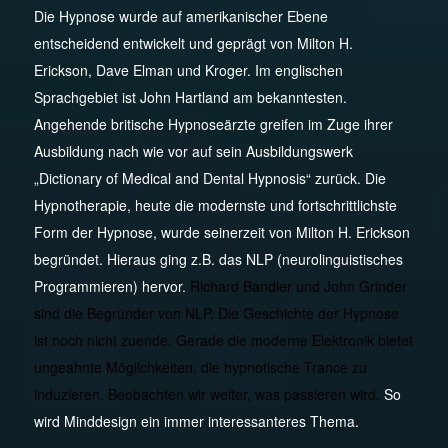
Die Hypnose wurde auf amerikanischer Ebene
entscheidend entwickelt und geprägt von Milton H.
Erickson, Dave Elman und Kroger. Im englischen
Sprachgebiet ist John Hartland am bekanntesten.
Angehende britische Hypnoseärzte greifen im Zuge ihrer
Ausbildung nach wie vor auf sein Ausbildungswerk
„Dictionary of Medical and Dental Hypnosis“ zurück. Die
Hypnotherapie, heute die modernste und fortschrittlichste
Form der Hypnose, wurde seinerzeit von Milton H. Erickson
begründet. Hieraus ging z.B. das NLP (neurolinguistisches
Programmieren) hervor.
Richard Bandler und John Grinder
sind die Begründer von NLP. Die Geschichte der Hypnose
ist noch nicht zuende. Gerade die moderne Elektronik bietet
ungeahnte Möglichkeiten, die hypnotische Trance zu
induzieren. Beobachten wir weiter, was passieren wird.
So
wird Minddesign ein immer interessanteres Thema.