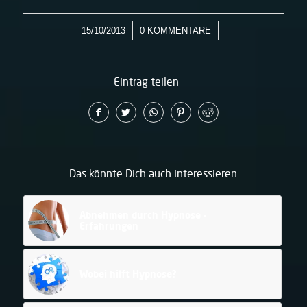
/
/
15/10/2013
0 KOMMENTARE
Eintrag teilen
Das könnte Dich auch interessieren
Abnehmen durch Hypnose -
Erfahrungen
Wobei hilft Hypnose?