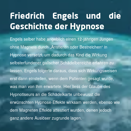
Friedrich Engels und die
Geschichte der Hypnose
Engels selber habe angeblich einen 12-jährigen Jungen
ohne Magnete durch „Anstieren oder Bestreichen“ in
Hypnose versetzt, um dadurch das Kind die Wirkung
selbsterfundener gallscher Schädelbereiche erfahren zu
lassen. Engels folgerte daraus, dass sich Wirkungsweisen
erst dann einstellen, wenn dem Patienten gesagt wurde,
was man von ihm erwartete. Hier liess der Glaube des
Hypnotiseurs an die Schädelkarte unbewusst die
erwünschten Hypnose-Effekte wirksam werden, ebenso wie
dem Magneten Effekte attestiert wurden, denen jedoch
ganz andere Auslöser zugrunde lagen.