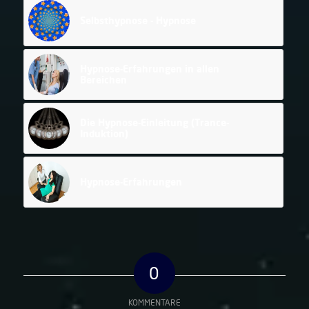
Selbsthypnose - Hypnose
Hypnose-Erfahrungen in allen
Bereichen
Die Hypnose-Einleitung (Trance-
Induktion)
Hypnose-Erfahrungen
0
KOMMENTARE