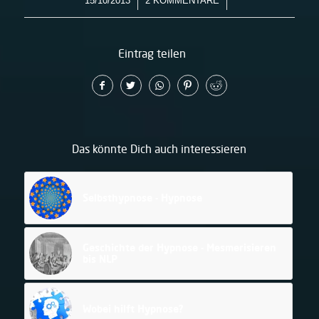
/
/
15/10/2013
2 KOMMENTARE
Eintrag teilen
Das könnte Dich auch interessieren
Selbsthypnose - Hypnose
Geschichte der Hypnose - Mesmerisieren
bis NLP
Wobei hilft Hypnose?