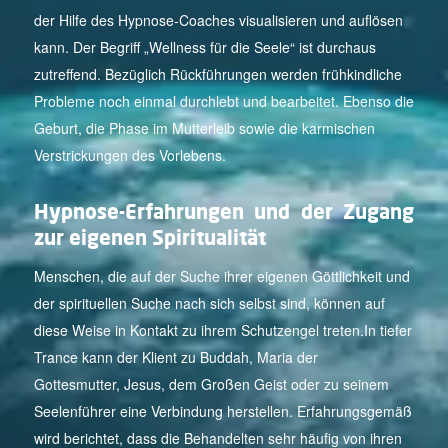
der Hilfe des Hypnose-Coaches visualisieren und auflösen
kann. Der Begriff „Wellness für die Seele“ ist durchaus
zutreffend. Bezüglich Rückführungen werden frühkindliche
Probleme noch einmal durchlebt und bearbeitet. Ebenso die
Geburt, die Phase im Mutterleib sowie die karmischen
Verstrickungen des Vorlebens.
Hypnose-Erfahrungen und der Zugang
zur eigenen Spiritualität
Menschen, die auf der Suche ihrer eigenen Göttlichkeit und
der spirituellen Suche nach sich selbst sind, können auf
diese Weise in Kontakt zu ihrem Schutzengel treten.In tiefer
Trance kann der Klient zu Buddah, Maria der
Gottesmutter, Jesus, dem Großen Geist oder zu seinem
Seelenführer eine Verbindung herstellen. Erfahrungsgemäß
wird berichtet, dass die Behandelten sehr häufig von ihren